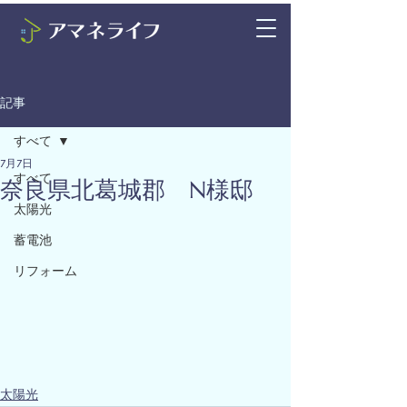
記事
すべて
7月7日
すべて
奈良県北葛城郡 N様邸
太陽光
蓄電池
リフォーム
太陽光