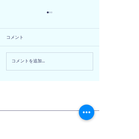
コメント
兵庫県相生市 
和歌山県海南市 Y様邸
コメントを追加…