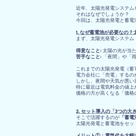
近年、太陽光発電システム
それはなぜでしょうか？
今回は、太陽光発電と蓄電
1. なぜ蓄電池が必要なの
まず、太陽光発電システム
得意なこと:
太陽の光が当た
苦手なこと:
「夜間」や「雨
これまでの太陽光発電（蓄
電力会社に「売電」するの
しかし、夜間や天気が悪い
特に最近は電気料金の値上
価格の方が高くなる「価格
2. セット導入の「3つの大
そこで活躍するのが
「蓄電
太陽光発電と蓄電池をセッ