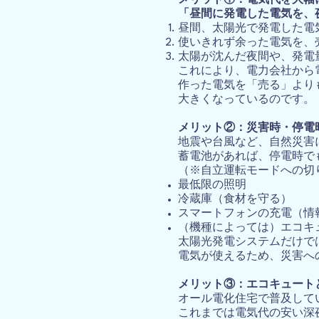
メリット①：電気代を大幅
「昼間に発電した電気を、
昼間、太陽光で発電した電
使いきれず余った電気を、
太陽が沈んだ夜間や、発電
これにより、電力会社から
作った電気を「売る」より
大きくなっているのです。
メリット②：災害時・停電
地震や台風など、自然災害
蓄電池があれば、停電時で
（※自立運転モードへの切
最低限の照明
冷蔵庫（食材を守る）
スマートフォンの充電（情
（機種によっては）エコキ
太陽光発電システムだけで
電気が使えるため、災害へ
メリット③：エコキュート
オール電化住宅で普及して
これまでは電気代の安い深