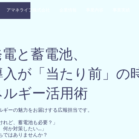
アマネライフ株式会社
企業情報
事業内容
事業実績
発電と蓄電池、
導入が「当たり前」の
ネルギー活用術
ルギーの魅力をお届けする広報担当です。
けれど、蓄電池も必要？」
、何か対策したい…」
ちではありませんか？