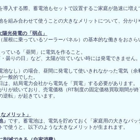
を導入する際、蓄電池もセットで設置するご家庭が急速に増え
池を組み合わせて使うことの大きなメリットについて、分かり
？太陽光発電の「弱点」
（屋根に乗っているソーラーパネル）の基本的な働きをおさら
っている「昼間」に電気を作ること。
・曇りの日」など、太陽が出ていない時には発電できません
電池なし）の場合、昼間に発電して使いきれなかった電気（余
が一般的でした。
日は、結局電力会社から電気を「買電」する必要があります。
がりが続いており、売電価格（FIT制度の固定価格買取期間が
の逆転」が起きています。
きなメリット」
池」
です。蓄電池は、電気を貯めておく「家庭用の大きなバッ
トで使うと、以下のような大きなメリットが生まれます。