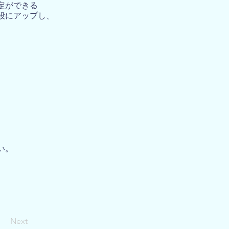
定ができる
段にアップし、
い。
Next