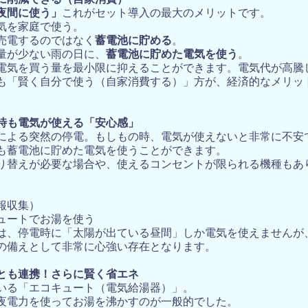
に削減できる（自家消費）
夜間に使う」
これがセット導入の最大のメリットです。
気を家庭で使う。
売電するのではなく
蓄電池に貯める
。
量が少ない雨の日に、
蓄電池に貯めた電気を使う
。
電気を買う量を最小限に抑えることができます。電気代が高騰
も「賢く自分で使う（自家消費する）」方が、経済的なメリッ
時も電気が使える「安心感」
による突然の停電。もしもの時、電気が使えないと非常に不安
も蓄電池に貯めた電気を使うことができます。
り替えが必要な場合や、使えるコンセントが限られる機種もあ
報収集）
ュートでお湯を使う
は、停電時に「太陽が出ている昼間」しか電気を使えませんが
の備えとして非常に心強い存在となります。
とも連携！さらに賢く省エネ
いる「エコキュート（電気給湯器）」。
夜電力を使ってお湯を沸かすのが一般的でした。