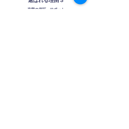
選ばれる理由３
充実の保証・サポート​
​安心してお任せいただける体制を整えていま
す！​
弊社独自の長期保証制度や、電力会社・JPEAへの申
請手続無償サービスなど、お客様とご家族の安全安
心な暮らしをトータルでサポートいたします。