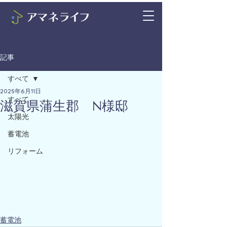
記事
すべて
2025年6月11日
すべて
滋賀県蒲生郡 N様邸
太陽光
蓄電池
リフォーム
蓄電池