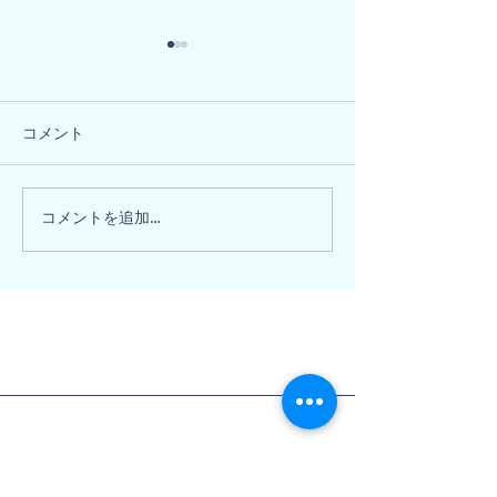
コメント
兵庫県相生市 
和歌山県海南市 Y様邸
コメントを追加…