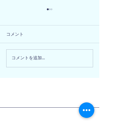
コメント
兵庫県相生市 
和歌山県海南市 Y様邸
コメントを追加…