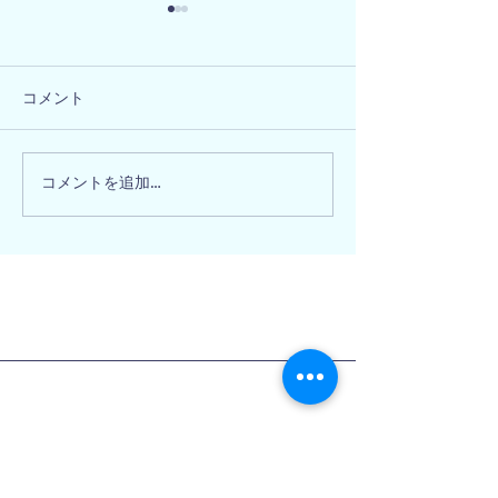
コメント
大阪府和泉市 
奈良県北葛城郡 N様邸
コメントを追加…