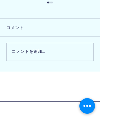
コメント
大阪府和泉市 
奈良県北葛城郡 N様邸
コメントを追加…