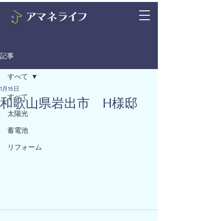
記事
すべて
1月15日
すべて
和歌山県岩出市 H様邸
太陽光
蓄電池
リフォーム