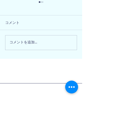
コメント
大阪府和泉市 
奈良県北葛城郡 N様邸
コメントを追加…