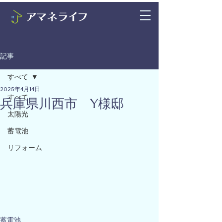
記事
すべて
2025年4月14日
すべて
兵庫県川西市 Y様邸
太陽光
蓄電池
リフォーム
蓄電池